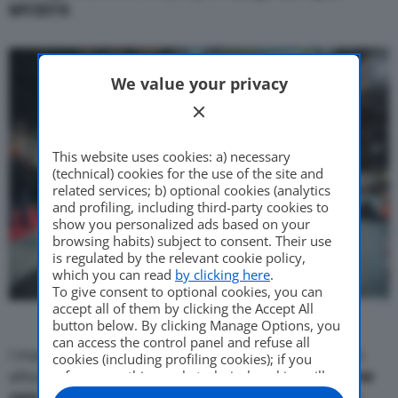
MY2019
.
We value your privacy
This website uses cookies: a) necessary
(technical) cookies for the use of the site and
related services; b) optional cookies (analytics
and profiling, including third-party cookies to
show you personalized ads based on your
browsing habits) subject to consent. Their use
is regulated by the relevant cookie policy,
which you can read
by clicking here
.
To give consent to optional cookies, you can
accept all of them by clicking the Accept All
button below. By clicking Manage Options, you
can access the control panel and refuse all
I marchi più prestigiosiespongono i loro modelli più
cookies (including profiling cookies); if you
refuse everything, only technical cookies will
attuali, accanto ad alcune icone del passato :
Alpine
be used by default. Here is the list of
providers
.
cars
(con Alpine A110 Premiere Edition Nera 1085,