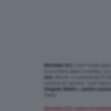
Mercedes GLC
, il SUV medio della 
nuovo listino dopo il restyling. Con
euro.
Mentre si comincia da 53.90
versione più sportiva. Tutte hanno 
integrale 4Matic
e
cambio automa
Tronic.
Mercedes GLC, prezzo ed equipa