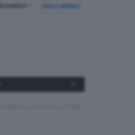
BBONAMENTI
LEGGI IL GIORNALE
E
 Da 48.505 Euro. 53.909 Per La GLC Coupé