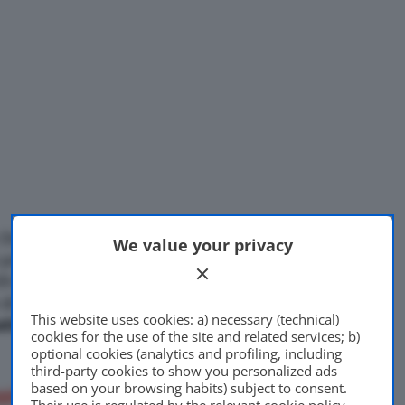
Stella a tre punte ha il
We value your privacy
 prezzi a partire da
48.505
Di
Francesco Forni
9 euro per la
GLC Coupé,
la
24 Aprile 2019
di serie la trazione
trazione
This website uses cookies: a) necessary (technical)
tico a nove marce
9G-
cookies for the use of the site and related services; b)
optional cookies (analytics and profiling, including
third-party cookies to show you personalized ads
based on your browsing habits) subject to consent.
ggiamenti 2019
Their use is regulated by the relevant cookie policy,