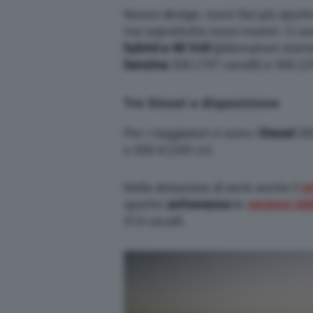
Nuovo design, nuovi fari più sportiv
ma soprattutto nuovi motori. Ci so
hybrid a 48 Volt (
alternatore-starte
benzina
200 (197 cavalli) e 300 (25
Tre Diesel a disposizione
Per i viaggiatori ci sono i
Diesel
300
e 300 d (245 cv).
Nella dotazione di serie anche il
s
sportivi
arriveranno
le
versioni A
510 cavalli.