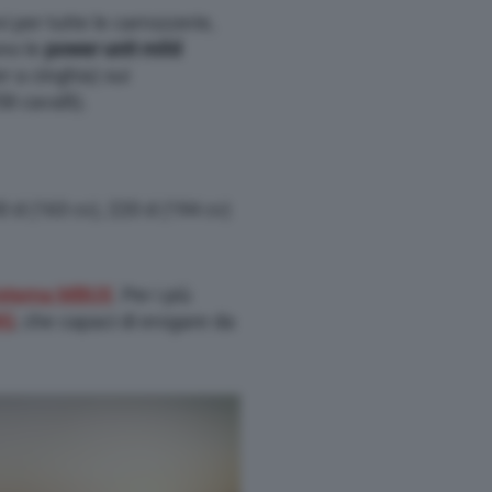
i per tutte le carrozzerie,
no le
power unit mild
r a cinghia) sui
8 cavalli).
 d (163 cv), 220 d (194 cv)
istema MBUX
. Per i più
MG
, che capaci di erogare da