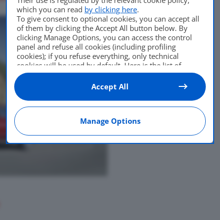
which you can read
by clicking here
.
To give consent to optional cookies, you can accept all
of them by clicking the Accept All button below. By
clicking Manage Options, you can access the control
panel and refuse all cookies (including profiling
cookies); if you refuse everything, only technical
cookies will be used by default. Here is the list of
providers
. Cookie consent will be stored and applied
also to the other websites of Editoriale Nazionale and
Accept All
their subdomains. By expressing your choice on this
site, you will therefore not be asked again on other
Editoriale Nazionale websites that use the same
Manage Options
consent management platform (CMP). You can still
modify or withdraw your choice at any time through
the “Privacy Settings” section.