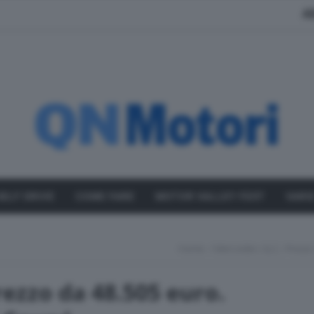
A
SELF DRIVE
COME FARE
MOTOR VALLEY FEST
VARI
Home
Mercedes GLC, Prezzo
ezzo da 48.505 euro.