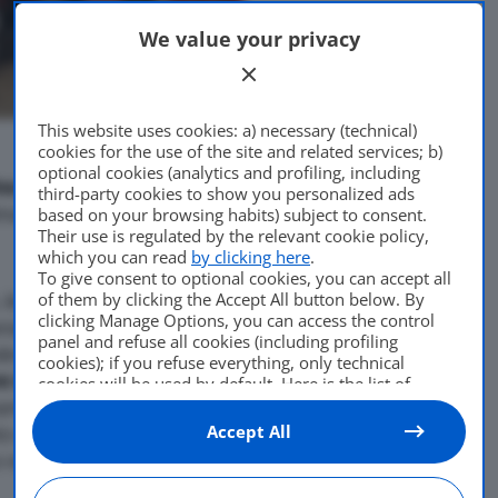
We value your privacy
This website uses cookies: a) necessary (technical)
cookies for the use of the site and related services; b)
optional cookies (analytics and profiling, including
ne
nell’impresa ì il pilota del
third-party cookies to show you personalized ads
imato al terzo giro
based on your browsing habits) subject to consent.
Their use is regulated by the relevant cookie policy,
which you can read
by clicking here
.
To give consent to optional cookies, you can accept all
of them by clicking the Accept All button below. By
 le condizioni non erano
clicking Manage Options, you can access the control
 erano ancora un po’ umide.
panel and refuse all cookies (including profiling
olevamo dimostrarlo.
cookies); if you refuse everything, only technical
re il massimo potenziale
cookies will be used by default. Here is the list of
providers
. Cookie consent will be stored and applied
eam di Affalterbach per la
also to the other websites of Editoriale Nazionale and
Accept All
ato un grande piacere e un
their subdomains. By expressing your choice on this
 record con un’auto così
site, you will therefore not be asked again on other
Editoriale Nazionale websites that use the same