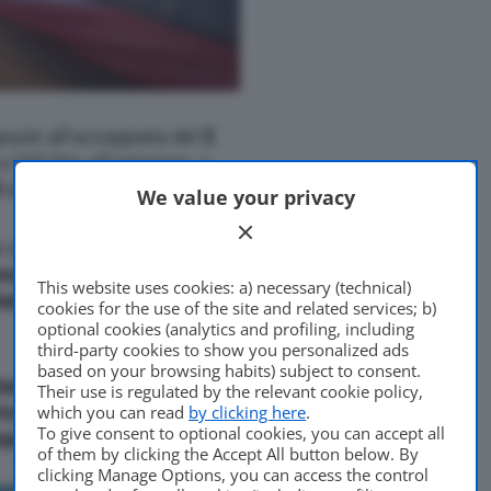
azie all’accoppiata del
2
e 545 Nm all’anteriore
e
i
al posteriore.
We value your privacy
 elettrificata tremenda e
valli
. Ci sono 170 cv in più.
This website uses cookies: a) necessary (technical)
batteria
da
6,9 kWh
di
cookies for the use of the site and related services; b)
optional cookies (analytics and profiling, including
third-party cookies to show you personalized ads
based on your browsing habits) subject to consent.
batteria piccola
,
13 km di
Their use is regulated by the relevant cookie policy,
ricarica molto velocemente,
which you can read
by clicking here
.
To give consent to optional cookies, you can accept all
mpre
.
of them by clicking the Accept All button below. By
clicking Manage Options, you can access the control