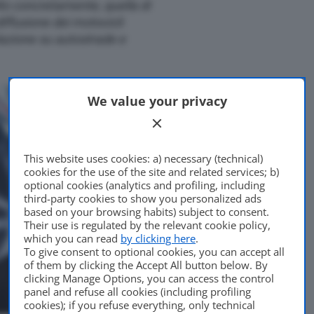
to concretamente, quella di
ffusione dei motocicli
olazione su autostrade e
We value your privacy
This website uses cookies: a) necessary (technical)
cookies for the use of the site and related services; b)
optional cookies (analytics and profiling, including
third-party cookies to show you personalized ads
based on your browsing habits) subject to consent.
Their use is regulated by the relevant cookie policy,
which you can read
by clicking here
.
To give consent to optional cookies, you can accept all
of them by clicking the Accept All button below. By
clicking Manage Options, you can access the control
panel and refuse all cookies (including profiling
cookies); if you refuse everything, only technical