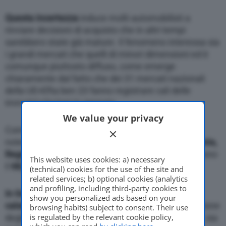
Questa incertezza
induce molti automobilisti a
rinviare decisioni di acquisto che in altri tempi
sarebbero state già mature. Il fenomeno interessa sia
i grandi mercati che quelli di minori dimensioni ed è
comunque piuttosto diffuso, come emerge
chiaramente dal fatto che dei 31 mercati nazionali
della UE+Efta ben 23 fanno registrare cali delle
immatricolazioni in gennaio.
We value your privacy
Come è noto, nell’area UE+Efta un’importanza
notevole hanno i cinque maggiori mercati
(Germania,
Regno Unito, Francia, Italia e Spagna
) che assorbono
This website uses cookies: a) necessary
il
68,5%
delle immatricolazioni complessive.
(technical) cookies for the use of the site and
related services; b) optional cookies (analytics
and profiling, including third-party cookies to
In Germania le immatricolazioni in gennaio sono
show you personalized ads based on your
calate dell’1,4%
. Essenzialmente per una diminuzione
browsing habits) subject to consent. Their use
is regulated by the relevant cookie policy,
degli acquisti dei privati (-7%). Mentre in aumento, sia