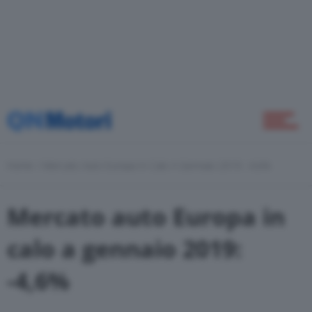
Green
Self Drive
Home
Mercato Auto Europa In Calo A Gennaio 2019: -4,6%
Come Fare
Mercato auto Europa in
Motor Valley Fest
calo a gennaio 2019:
-4,6%
Varie