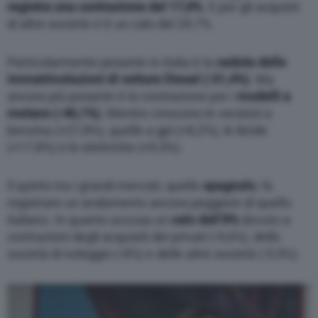
registra una contrazione del 17,8%
. E per gli acquisti
di altre società vi è un calo del 29,7%.
Particolarmente pesante in Italia è la
caduta delle
immatricolazioni di vetture Diesel (-31,4%)
. Ma
ancora più pesante è la contrazione per i
modelli a
metano (-46,1%)
. Mentre crescono le versioni a
benzina (+27,8%), quelle a gpl (+8,2%), le ibride
(+17,8%) e le elettriche (+9,3%).
Il quinto tra i grandi mercati, quello
spagnolo
, fa
registrare un andamento ancora peggiore di quello
italiano. In quanto accusa un
calo dell’8%
dovuto a
contrazioni degli acquisiti dei privati (-9,6%), delle
società di noleggio (-8%) e delle altre società (-5,5%).