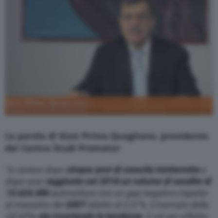
Le parole di Gian Primo Quagliano, presidente
del Centro Studi Promotor
“
In sintesi dopo
cinque anni di crescita ininterrotta
e
dopo aver
raggiunto nel 2018 un volume di vendite di
15.624.486
autovetture con un gap negativo rispetto
al massimo del
2007
ridotto al 2,37%, il mercato della
UE+Efta
sta invertendo la tendenza
. E ciò per effetto