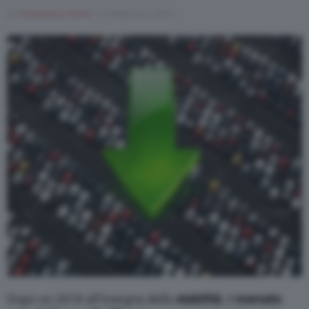
Di
Francesco Forni
15 Febbraio 2019
Dopo un 2018 all’insegna della
stabilità
, il
mercato