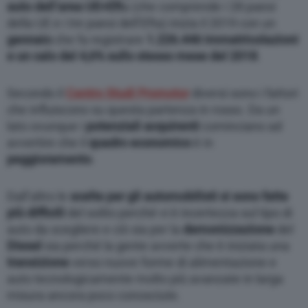
auto dell’area UE+Eft
a (che comprende i 28 paesi
della UE e i tre paesi dell’Efta) inizia il 2019 con un
gennaio
che fa registrare
1.226.446 immatricolazioni
e un calo del 4,6% sullo stesso mese del 2018
.
Secondo il
Centro Studi Promotor
diversi sono i fattori
che influiscono su questa partenza in rosso. Da un
lato ovunque i
potenziali acquirenti
cominciano ad
avvertire che il
quadro
economico
è in
peggioramento
.
Dall’altro le
scelte per gli automobilisti si sono fatte
più difficili
del solito perché vi è incertezza sul tipo di
auto da scegliere e ciò sia per la
demonizzazione
del
Diesel
sia perché la gente avverte che è iniziata una
transizione
verso nuove forme di alimentazione e
auto tecnologicamente molto più avanzate in larga
misura ancora poco conosciute.