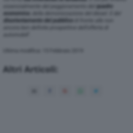
essenzialmente del peggioramento del
quadro
economico
, della demonizzazione del diesel. E del
disorientamento del pubblico
di fronte alle non
ancora ben definite prospettive dell’offerta di
automobili
”.
Ultima modifica: 15 Febbraio 2019
Altri Articoli: