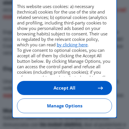
elettrica
del Tridente s’è mostrata a
Roma
, in
This website uses cookies: a) necessary
occasione
dell’annuncio dell’ingresso del Marchio nel
(technical) cookies for the use of the site and
mondiale di Formula E dal 2023
.
related services; b) optional cookies (analytics
and profiling, including third-party cookies to
show you personalized ads based on your
Dopo
Grecale Folgore
, il Suv a elettroni mostrato in
browsing habits) subject to consent. Their use
occasione del
primo test su strada del nuovo Suv
del
is regulated by the relevant cookie policy,
which you can read
by clicking here
.
Costruttore, ecco la GranTurismo a batterie nella sua
To give consent to optional cookies, you can
versione definitiva.
accept all of them by clicking the Accept All
button below. By clicking Manage Options, you
can access the control panel and refuse all
Eleganza e potenza
cookies (including profiling cookies); if you
refuse everything, only technical cookies will
Una
sportiva 2+2
di grande
eleganza
, che si allinea
be used by default. Here is the list of
providers
.
Accept All
nello stile alla nuova era Maserati. Anche alla
Cookie consent will be stored and applied also
to the other websites of Editoriale Nazionale
supercar MC20
, ma con una silhouette di gran classe.
and their subdomains. By expressing your
choice on this site, you will therefore not be
Manage Options
asked again on other Editoriale Nazionale
Muso lungo e affusolato
, come le immortali GT
websites that use the same consent
italiane e cuore elettrico di straripante potenza.
management platform (CMP). You can still
Annunciata con
tre motori elettrici,
due al posteriore e
modify or withdraw your choice at any time