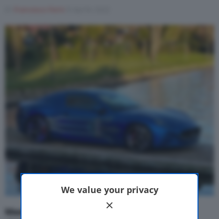
Di
Francesco Forni
8 Aprile 2022
Motor Valley Fest
Varie
We value your privacy
Maserati GranTurismo Folgore
, la ventura
GT