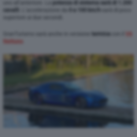
uno all’anteriore. La
potenza di sistema sarà di 1.200
through the “Privacy Settings” section.
cavalli
. L’accelerazione da
0 a 100 km/h
sarà di poco
superiore ai due secondi.
GranTurismo sarà anche in versione
termica
con il
V6
Nettuno
.