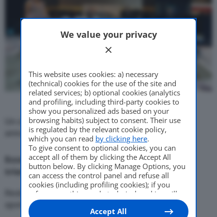
We value your privacy
This website uses cookies: a) necessary
(technical) cookies for the use of the site and
related services; b) optional cookies (analytics
and profiling, including third-party cookies to
show you personalized ads based on your
browsing habits) subject to consent. Their use
Un cambio di marcia rispetto al piano industriale
is regulated by the relevant cookie policy,
annunciato il
1° giugno 2018
.
which you can read
by clicking here
.
To give consent to optional cookies, you can
accept all of them by clicking the Accept All
Ecco i 10 modelli di Maserati nel prossimo
button below. By clicking Manage Options, you
triennio
can access the control panel and refuse all
cookies (including profiling cookies); if you
Restyling nel
2020
per il SUV
Levante
, la berlina
refuse everything, only technical cookies will
be used by default. Here is the list of
providers
.
sportiva
Ghibli
e l’ammiraglia
Quattroporte
.
Accept All
Cookie consent will be stored and applied also