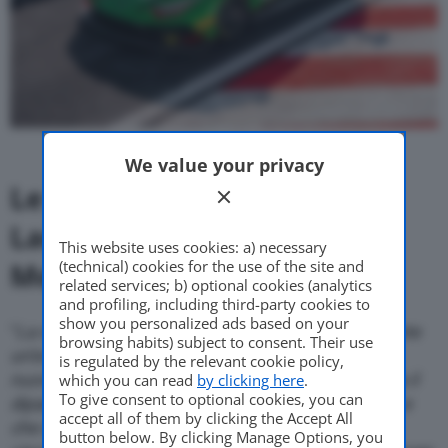
We value your privacy
Le parole di Giorgio Sanna,
Lamborghini Head of
This website uses cookies: a) necessary
(technical) cookies for the use of the site and
Motorsport
related services; b) optional cookies (analytics
and profiling, including third-party cookies to
show you personalized ads based on your
“
La nuova Huracan GT3 EVO2 non è semplicemente
browsing habits) subject to consent. Their use
un’evoluzione della vettura attuale. È un progetto
is regulated by the relevant cookie policy,
nuovo che rafforza il trasferimento tecnologico tra il
which you can read
by clicking here
.
To give consent to optional cookies, you can
dipartimento motorsport Lamborghini e l’azienda e
accept all of them by clicking the Accept All
che eredita due non facili compiti: dimostrarsi
button below. By clicking Manage Options, you