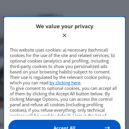
We value your privacy
This website uses cookies: a) necessary (technical)
cookies for the use of the site and related services; b)
optional cookies (analytics and profiling, including
third-party cookies to show you personalized ads
based on your browsing habits) subject to consent.
Their use is regulated by the relevant cookie policy,
which you can read
by clicking here
.
To give consent to optional cookies, you can accept all
of them by clicking the Accept All button below. By
clicking Manage Options, you can access the control
panel and refuse all cookies (including profiling
cookies); if you refuse everything, only technical
cookies will be used by default. Here is the list of
providers
. Cookie consent will be stored and applied
hief Operating Officer di
also to the other websites of Editoriale Nazionale and
Accept All