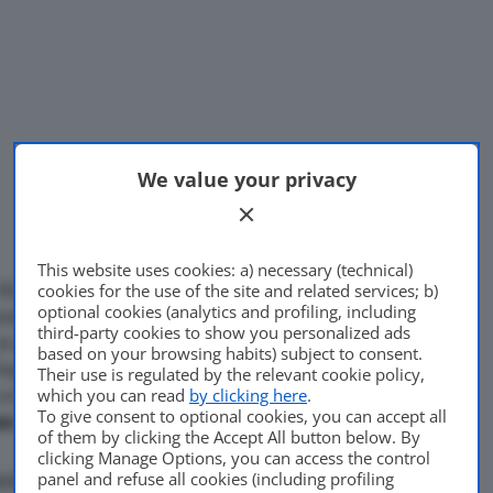
We value your privacy
This website uses cookies: a) necessary (technical)
 SUV della famiglia
Skoda
.
cookies for the use of the site and related services; b)
optional cookies (analytics and profiling, including
dello al Salone di Ginevra.
third-party cookies to show you personalized ads
Di
Luca Aquino
si andrà ad affiancare a
based on your browsing habits) subject to consent.
24 Gennaio 2019
’ingresso nel segmento, un
Their use is regulated by the relevant cookie policy,
a e destinato
which you can read
by clicking here
.
To give consent to optional cookies, you can accept all
eo
.
of them by clicking the Accept All button below. By
clicking Manage Options, you can access the control
panel and refuse all cookies (including profiling
lla lingua del popolo