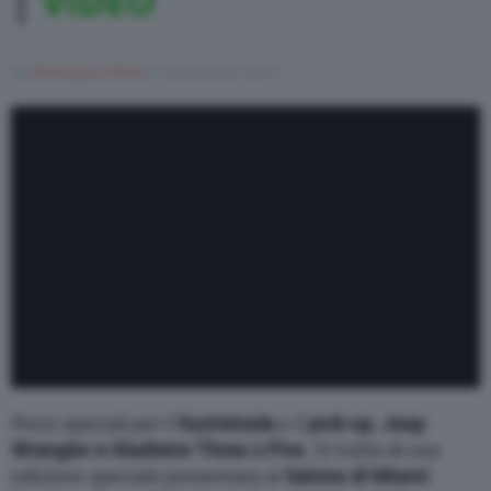
|
VIDEO
Di
Francesco Forni
5 Novembre 2019
Pezzi speciali per il
fuoristrada
e il
pick-up
,
Jeep
Wrangler e Gladiator Three o Five
. Si tratta di una
edizione speciale presentata al
Salone di Miami
.