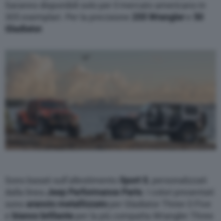
Saranno disponibili solo per il mercato americano in
305 esemplari. Per la precisione
255 Wrangler
e
50
Gladiator
.
Sono basati sull’allestimento
Sport S
, personalizzati
dalla linea
Jeep Performance Parts
. I colori presentati
sono
arancio
metallizzato
per Gladiator Three O Five
e
bianco
brillante
per la più compatta Wrangler Three