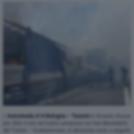
Varie
L’
Autostrada A14 Bologna – Taranto
è rimasta chiusa
per oltre 4 ore nel tratto compreso tra San Benedetto
del Tronto – Grottammare, in direzione nord, a seguito