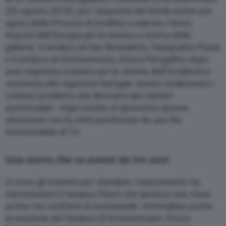
(25 agosto 2018), poi i sequestri dei bordo ponte per
opera della Procura di Avellino e adesso i lavori
imposti dall’Europa per la messa a norma delle
gallerie. Il sindaco di San Benedetto, Pasqualino Piunti
e il sindaco di Grottammare, Enrico Piergallini, dopo
aver espresso il dolore per le vittime dell’incidente e
vicinanza alle rispettive famiglie, hanno evidenziato i
continui problemi che derivano dai cantieri
autostradali. «Ogni estate si ripresenta questa
situazione con la città paralizzata da una fila
interminabile di Tir.
Una storia che va avanti da tre anni
Ci sono gli estremi per chiedere i risarcimenti» ha
commentato il sindaco Piunti che ipotizza una class
action nei confronti di Autostrade. Immediata anche
la reazione del sindaco di Grottammare, Enrico