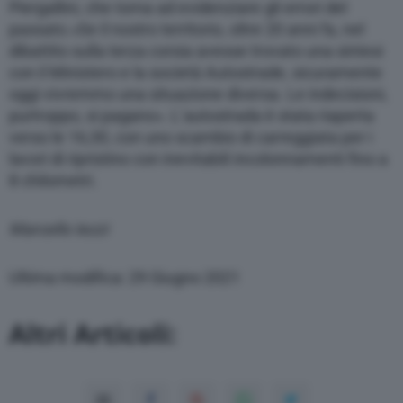
Piergallini, che torna ad evidenziare gli errori del
passato.«Se il nostro territorio, oltre 20 anni fa, nel
dibattito sulla terza corsia avesse trovato una sintesi
con il Ministero e la società Autostrade, sicuramente
oggi vivremmo una situazione diversa. Le indecisioni,
purtroppo, si pagano». L’autostrada è stata riaperta
verso le 16,30, con uno scambio di carreggiata per i
lavori di ripristino con inevitabili incolonnamenti fino a
8 chilometri.
Marcello Iezzi
Ultima modifica: 29 Giugno 2021
Altri Articoli: