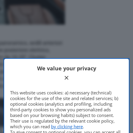
 panoramico, sedili anteriori
e posteriore elettrico,
n da 10.25”, Cluster
mi di guida assistita Hyundai
We value your privacy
owertrain full hybrid,
e a 7 posti rende Santa Fe
ica nel segmento D-SUV.
This website uses cookies: a) necessary (technical)
cookies for the use of the site and related services; b)
optional cookies (analytics and profiling, including
third-party cookies to show you personalized ads
based on your browsing habits) subject to consent.
Their use is regulated by the relevant cookie policy,
which you can read
by clicking here
.
To give consent to optional cookies, you can accept all