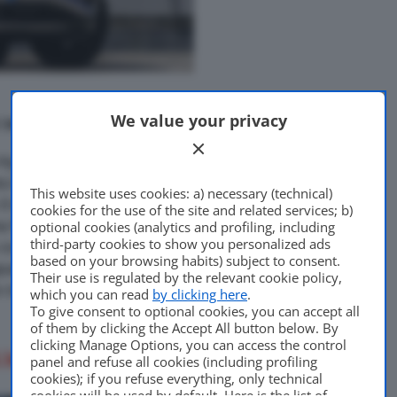
We value your privacy
in Italia nel 2021
Hyundai più apprezzati. Il
to le 15.000 unità vendute
This website uses cookies: a) necessary (technical)
il doppio rispetto allo
cookies for the use of the site and related services; b)
a fissato un nuovo standard
optional cookies (analytics and profiling, including
third-party cookies to show you personalized ads
costantemente la classifica
based on your browsing habits) subject to consent.
uasi l’80% del totale di
Their use is regulated by the relevant cookie policy,
lta con una motorizzazione
which you can read
by clicking here
.
To give consent to optional cookies, you can accept all
of them by clicking the Accept All button below. By
clicking Manage Options, you can access the control
 la prova di QN Motori
panel and refuse all cookies (including profiling
cookies); if you refuse everything, only technical
cookies will be used by default. Here is the list of