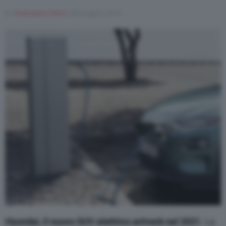
Di
Francesco Forni
28 Giugno 2019
Varie
Hyundai, il nuovo SUV elettrico arriverà nel 2021
. La