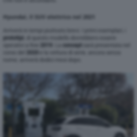
Che non è secondario.
Hyundai, il SUV elettrico nel 2021
Arriverà in tempi piuttosto brevi. I primi esemplari, i
prototipi
, di questo modello dovrebbero essere
operativi a fine
2019
. La
concept
sarà presentata nel
corso del
2020
e la vettura di serie, ancora senza
nome, arriverà dodici mesi dopo.