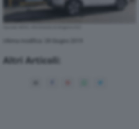
Hyundai NEXO, rifornimento di idrogeno (H2)
Ultima modifica: 28 Giugno 2019
Altri Articoli: