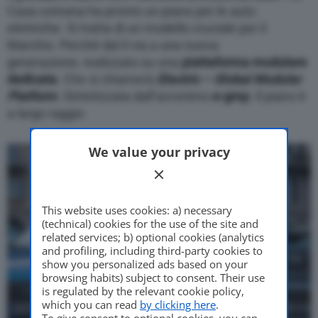
Casa coreana ha pronto un piano per le auto
elettriche. Si tratta di un modello cruciale per il
Marchio. Perché dal il via a una nuova
generazione, realizzato su una
piattaforma modulare
dedicata
. Che si chiamerà
Electric – Global Modular
Platform
. Sintetizzata dall’acronimo
e-gmp
. Il piano è
a largo raggio.
We value your privacy
This website uses cookies: a) necessary
(technical) cookies for the use of the site and
related services; b) optional cookies (analytics
and profiling, including third-party cookies to
show you personalized ads based on your
browsing habits) subject to consent. Their use
is regulated by the relevant cookie policy,
which you can read
by clicking here
.