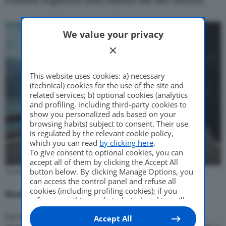
multilink migliorata nella stabilità alle alte velocità.
We value your privacy
This website uses cookies: a) necessary
(technical) cookies for the use of the site and
related services; b) optional cookies (analytics
and profiling, including third-party cookies to
show you personalized ads based on your
browsing habits) subject to consent. Their use
is regulated by the relevant cookie policy,
which you can read
by clicking here
.
To give consent to optional cookies, you can
accept all of them by clicking the Accept All
button below. By clicking Manage Options, you
Honda CR-V e:HEV Sport Line.
can access the control panel and refuse all
cookies (including profiling cookies); if you
Nuovo allestimento
refuse everything, only technical cookies will
be used by default. Here is the list of
providers
.
La novità è l’allestimento
Sport Line
, che vanta
Accept All
Cookie consent will be stored and applied also