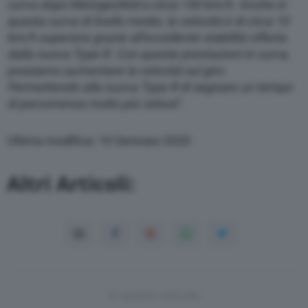
curva dopo Metzgesfeld a circa 150 km/h. Anche in
questa curva di livello medio, la velocità è di circa 10
km/h superiore grazie all’eccellente stabilità offerta
dalla nuova Type R. Con queste prestazioni in curva,
possiamo aumentare la velocità sul giro.
Permettendo alla nuova Type R di segnare un tempo
di percorrenza molto più veloce
”.
Ultima modifica: 10 Gennaio 2020
Altri Articoli:
In questo articolo