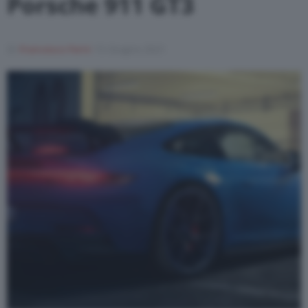
Porsche 911 GT3
Varie
Di
Francesco Forni
15 Giugno 2021