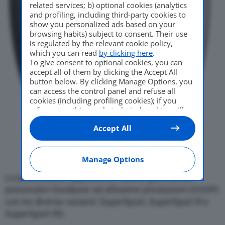
related services; b) optional cookies (analytics
and profiling, including third-party cookies to
show you personalized ads based on your
browsing habits) subject to consent. Their use
is regulated by the relevant cookie policy,
which you can read
by clicking here
.
To give consent to optional cookies, you can
accept all of them by clicking the Accept All
button below. By clicking Manage Options, you
can access the control panel and refuse all
cookies (including profiling cookies); if you
refuse everything, only technical cookies will
be used by default. Here is the list of
providers
.
Accept All
Cookie consent will be stored and applied also
to the other websites of Editoriale Nazionale
and their subdomains. By expressing your
choice on this site, you will therefore not be
Manage Options
asked again on other Editoriale Nazionale
websites that use the same consent
Lo pneumatico rappresenta l’alto di gamma dei
management platform (CMP). You can still
pneumatici Goodyear ad altissime prestazioni (UUHP)
modify or withdraw your choice at any time
con tre diverse varianti: SuperSport, SuperSport R e
through the “Privacy Settings” section.
SuperSport RS.