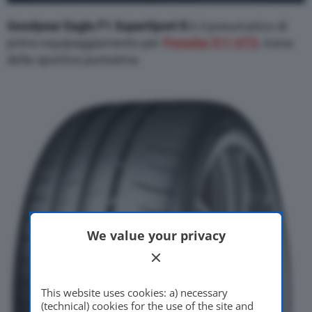
Goodyear Eagle F1 SuperSport R
è il pneumatico di
primo equipaggiamento per
Porsche 911 GT3
, icona
della sportiva purissima.
We value your privacy
This website uses cookies: a) necessary
(technical) cookies for the use of the site and