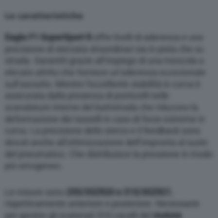
Le caratteristiche
Eagle F1 SuperSport R
offre livelli di aderenza e una
precisione di sterzata straordinari sia in pista che su
strada. Garantiti grazie all’impiego di una mescola a
elevato attrito che fornisce un’aderenza eccezionale
sull’asciutto. Mentre l’eccellente stabilità in curva è
assicurata dalla presenza di ponticelli nelle
scanalature interne del battistrada che riducono la
deformazione dei tasselli in caso di forze estreme in
curva. La precisione dello sterzo e il feedback sono
dovuti anche all’ottimizzazione dell’impronta al suolo
del pneumatico. Che distribuisce la pressione in modo
più omogeneo.
Le misure sono
255/35ZR20 e 315/30ZR21
,
rispettivamente anteriore e posteriore. Necessarie
per gestire gli scatenati 510 cavalli del
motore