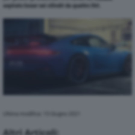
aspirato boxer sei cilindri da quattro litri.
Ultima modifica: 15 Giugno 2021
Altri Articoli: