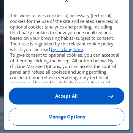
This website uses cookies: a) necessary (technical)
cookies for the use of the site and related services; b)
optional cookies (analytics and profiling, including
third-party cookies to show you personalized ads
based on your browsing habits) subject to consent.
Their use is regulated by the relevant cookie policy,
which you can read
by clicking here
.
To give consent to optional cookies, you can accept all
of them by clicking the Accept All button below. By
clicking Manage Options, you can access the control
panel and refuse all cookies (including profiling
cookies); if you refuse everything, only technical
cookies will be used by default. Here is the list of
providers
. Cookie consent will be stored and applied
also to the other websites of Editoriale Nazionale and
Accept All
their subdomains. By expressing your choice on this
site, you will therefore not be asked again on other
Editoriale Nazionale websites that use the same
ispirazione, come già
Manage Options
consent management platform (CMP). You can still
da
Alfa Romeo Tonale
. Con i
modify or withdraw your choice at any time through
i
, in stile
SZ, 159 e Brera
e
the “Privacy Settings” section.