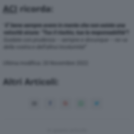
ACI
ricorda:
“
E’ bene sempre avere in mente che non esiste una
velocità sicura: “Tuo il rischio, tua la responsabilità”!
Guidate con prudenza – sempre e dovunque – ne va
della vostra e dell’altrui incolumità!
”
Ultima modifica: 20 Novembre 2022
Altri Articoli:
In questo articolo