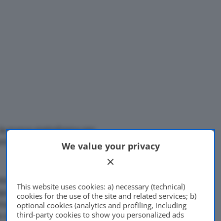
la nuova piattaforma per
mmunity; ecco di cosa si
We value your privacy
Di
joincom.coll
8 Maggio 2018
ntemente deciso di compiere
This website uses cookies: a) necessary (technical)
uarda la mobilità. Grazie
cookies for the use of the site and related services; b)
orma
Maven
ideata dal
optional cookies (analytics and profiling, including
third-party cookies to show you personalized ads
 dà la possibilità di mettere