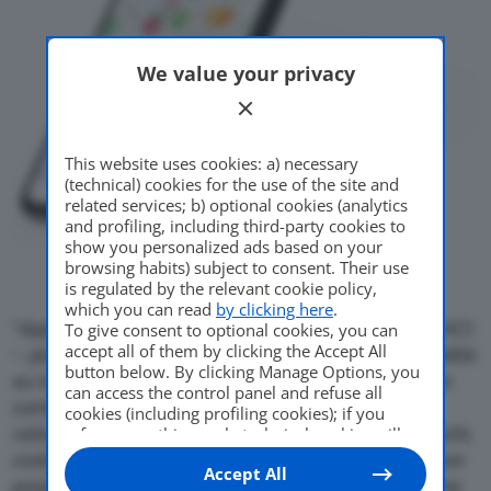
We value your privacy
This website uses cookies: a) necessary
(technical) cookies for the use of the site and
related services; b) optional cookies (analytics
and profiling, including third-party cookies to
show you personalized ads based on your
browsing habits) subject to consent. Their use
is regulated by the relevant cookie policy,
which you can read
by clicking here
.
“
App come “CityTrips”
– ha aggiunto il Presidente ACI
To give consent to optional cookies, you can
accept all of them by clicking the Accept All
–
permettono a ciascuno di noi di crearsi una mobilità
button below. By clicking Manage Options, you
su misura. Per la prima volta, possiamo scegliere e
can access the control panel and refuse all
combinare mezzi, tariffe e percorsi ideali,
cookies (including profiling cookies); if you
velocizzando gli spostamenti, riducendo tempi, rischi,
refuse everything, only technical cookies will
be used by default. Here is the list of
providers
.
costi ed emissioni inquinanti: un’opportunità che non
Accept All
Cookie consent will be stored and applied also
possiamo perdere – non solo in periodi di crisi come