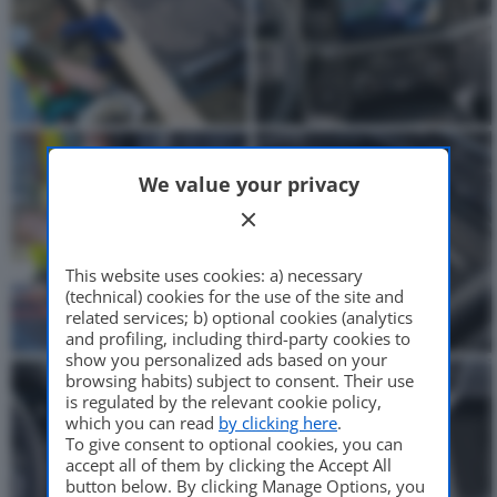
We value your privacy
This website uses cookies: a) necessary
(technical) cookies for the use of the site and
related services; b) optional cookies (analytics
and profiling, including third-party cookies to
show you personalized ads based on your
browsing habits) subject to consent. Their use
is regulated by the relevant cookie policy,
which you can read
by clicking here
.
To give consent to optional cookies, you can
accept all of them by clicking the Accept All
button below. By clicking Manage Options, you