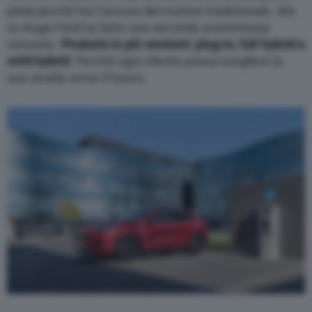
piedi perché hai l’ancora del motore tradizionale. Ma
su Kuga Ford ha fatto una seconda scommessa
vincente.
Produrla in più versioni: plug-in, full hybrid e
mild hybrid
. Perché ogni cliente possa scegliere la
sua strada verso il futuro.