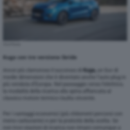
Ford Puma
Kuga con tre versione ibride
Ancor più clamoroso il successo di
Kuga,
un Suv di
medie dimensioni che è diventato anche l’auto plug in
più venduta d’Europa. Nel passaggio verso l’elettrico,
la modalità della ricarica alla spina affiancata al
classico motore termico risulta vincente.
Per i vantaggi economici (più chilometri percorsi con
meno carburante) e per la praticità della scelta. Se
non trovi stazioni di ricarica non rimani comunque a