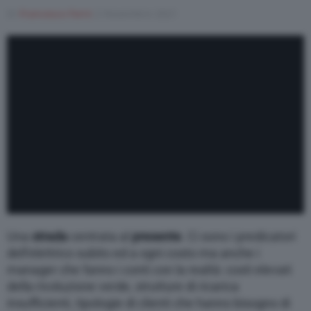
Di
Francesco Forni
2 Novembre 2021
Una
strada
centrata al
presente
. Ci sono i predicatori
dell’elettrico subito ed a ogni costo ma anche i
manager che fanno i conti con la realtà: costi elevati
della rivoluzione verde, strutture di ricarica
insufficienti, tipologie di clienti che hanno bisogno di