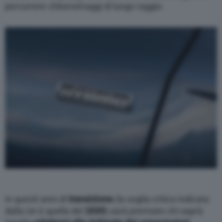
percorrere chilometraggi di lungo raggio.
In questi anni di
transizione
(la soglia critica indicata
dalla Ue è quella del
2035
) sarà premiato chi saprà