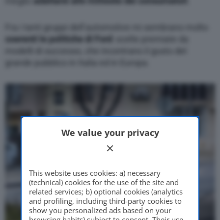
meglio
adattarsi alle richieste dei consumatori
.
Fra i tanti gruppi dell’automotive mi sembrano molto
coerenti le politiche di Ford
: scelte premiate da
modelli di successo, che incontrano il gusto del
grande pubblico in Italia ed in Europa.
We value your privacy
This website uses cookies: a) necessary
(technical) cookies for the use of the site and
related services; b) optional cookies (analytics
and profiling, including third-party cookies to
show you personalized ads based on your
browsing habits) subject to consent. Their use