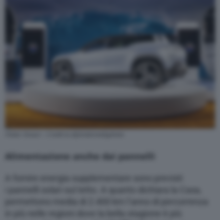
Fisker Ocean – Credit to @jimdonnellyphoto
Alimentazione anche dai pannelli
A fornire energia supplementare sono previsti
i pannelli solari sul tetto. A quanto dichiara la Casa,
permettono media di 2.400 km l’anno di percorrenza
in più nelle regioni dove la bella stagione è più