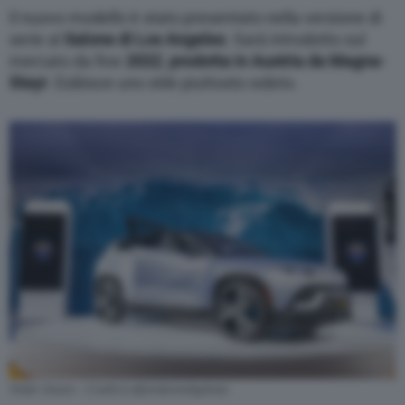
Il nuovo modello è stato presentato nella versione di
serie al
Salone di Los Angeles
. Sarà introdotto sul
mercato da fine
2022
,
prodotta in Austria da Magna-
Steyr
. Esibisce uno stile piuttosto sobrio.
Fisker Ocean – Credit to @jimdonnellyphoto