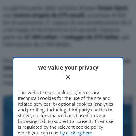
La gamma parte dalla versione di base
Ocean Sport
,
con
motore singolo da 275 cavalli
, accertata di 400
km di autonomia. E’ capace di una accelerazione da 0
a 60 miglia (0-96,5 km/h) in 6,9 secondi. Il prezzo
parte da
37.499 collari
. Il
noleggio da 379 dollar
i, più
l’attivazione da 2.999 dollari.
Più prestazionali sono versioni a doppio motore son
o
We value your privacy
Ultra (540 cavalli) ed Extreme (550 cavalli)
.
Impiegano 3,9 e 3,6 secondi nello 0-60 miglia, ma
soprattutto accreditata di
560 chilometri
di raggio.
This website uses cookies: a) necessary
(technical) cookies for the use of the site and
related services; b) optional cookies (analytics
and profiling, including third-party cookies to
show you personalized ads based on your
browsing habits) subject to consent. Their use
is regulated by the relevant cookie policy,
which you can read
by clicking here
.