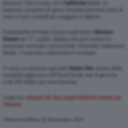
duratura. Non a caso, c’è il
California
Mode: un
pulsante consente di aprire simultaneamente tetto di
vetro e tutti i cristalli per viaggiare in libertà-
Particolarità di Fisker Ocean negli interni
Revolve
Screen
da 17,1 pollici, display che può ruotare in
posizione verticale o orizzontale, chiamata Hollywood
Mode. L’impronta californiana è ovunque.
Ci sarà u a versione speciale
Ocean One
, dotata della
modalità aggiuntiva Off-Road Mode: top di gamma
a 68.999 dollari per serie limitata.
Leggi ora:
Aiways U6, Suv coupé elettrico cinese per
l’Europa
Ultima modifica: 22 Novembre 2021