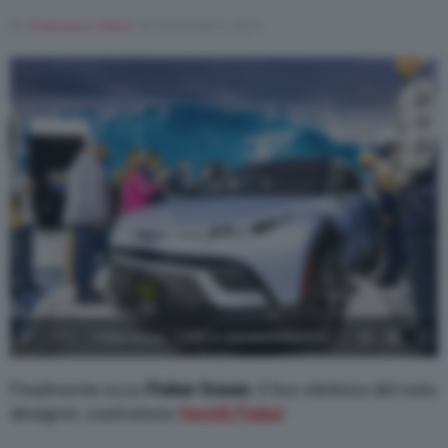
Di
Francesco Forni
22 Novembre 2021
1
/
5
Fisker Ocean - Credit to @jimdonnellyphoto -
5
Fisker Ocean – Credit to @jimdonnellyphoto – 1
Finalmente ecco
Fisker
Ocean
, il Suv elettrico del noto
designer, costruttore
Henrik Fisker
.