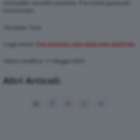
accessibili, versatili e protette. È la ricetta giusta per
ricominciare.
Giuseppe Tassi
Leggi anche:
Fiat racconta i plus delle auto elettriche
Ultima modifica: 11 Maggio 2020
Altri Articoli: