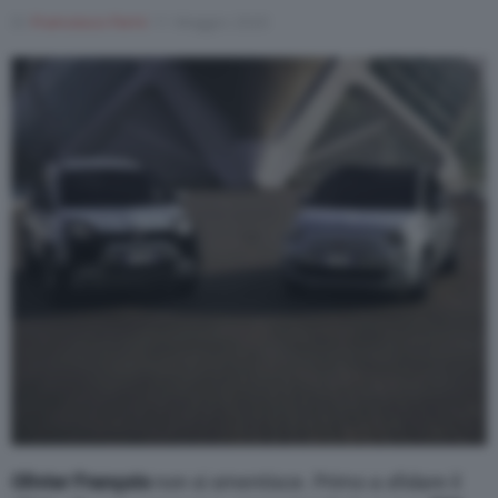
Di
Francesco Forni
11 Maggio 2020
Olivier François
non si smentisce. Primo a sfidare il