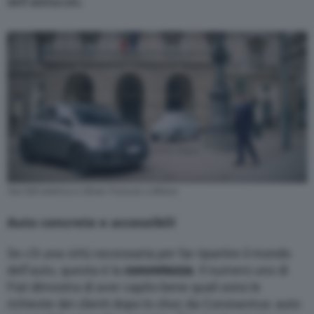
dell’abitacolo.
Fiat 500 elettrica e Olivier Francois a Milano
Auto concrete e accessibili
Se c’è una virtù necessaria per far ripartire il mondo
dell’auto, questa è la
concretezza
. Il numero uno di
Fiat dimostra di aver capito bene quali sono le
richieste dei clienti dopo lo choc da Coronavirus: auto