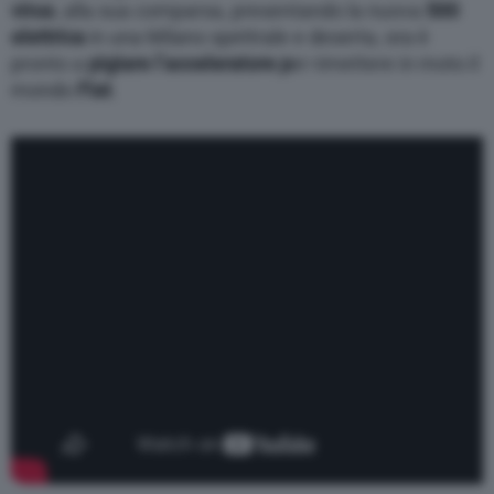
virus
, alla sua comparsa, presentando la nuova
500
elettrica
in una Milano spettrale e deserta, ora è
pronto a
pigiare l’acceleratore p
er rimettere in moto il
mondo
Fiat
.