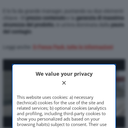
E lo fa da grande manager, puntando su due elementi
chiave. Ol
prezzo contenuto
e la
garanzia di massima
sicurezza del prodotto
, in un’era dominata dalla
paura
del contagio
.
Leggi anche:
D-Fence Pack, tutte le informazioni
We value your privacy
This website uses cookies: a) necessary
(technical) cookies for the use of the site and
related services; b) optional cookies (analytics
and profiling, including third-party cookies to
show you personalized ads based on your
browsing habits) subject to consent. Their use