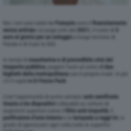
Ma i veri assi calati da
François
sono il
finanziamento
senza anticip
o (si paga solo dal
2021
), il costo di
3
euro al giorno per un noleggio
a lungo termine di
Panda e di 4 per la 500.
In tempi di
mascherine e di prevedibile crisi del
trasporto pubblico
, pagare l’auto al costo d
i due
biglietti della metropolitana
non è proprio male. In più
c’è il capitol
o D-Fence Pack
.
Cioè l’opportunità di avere sempre
auto sanificate
.
Grazie a tre dispositivi
collaudati su vetture di
segmenti superiori come il
filtro anti-impurità
, il
purificatore d’aria interno
e la
lampada a raggi Uv
, in
grado di igienizzare ogni volta tutte le superfici