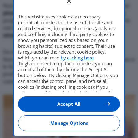
Nuova
500 Giardiniera
sarà a cinque porte. Auto per
piccole famiglie
o
trasporti special
i. 500, come da
This website uses cookies: a) necessary
progetto, sarà un “
brand
” di Fiat, che si specializzerà
(technical) cookies for the use of the site and
con
Panda
, per il
mercato europeo
. Si tratta un
related services; b) optional cookies (analytics
and profiling, including third-party cookies to
omaggio
al
passato
, ma con
contenuti
moderni
.
show you personalized ads based on your
browsing habits) subject to consent. Their use
is regulated by the relevant cookie policy,
Da vedere se ci sarà anche il
recupero del design
.
which you can read
by clicking here
.
Non sono infatti andati dimenticati gli inserti in legno e
To give consent to optional cookies, you can
le fenditure a vista sugli interni. Giardiniera fu un
accept all of them by clicking the Accept All
prodotto Fiat-Autobianchi nato nel
1960
. Restò in
button below. By clicking Manage Options, you
can access the control panel and refuse all
commercio fino al 1977.
cookies (including profiling cookies); if you
refuse everything, only technical cookies will
be used by default. Here is the list of
providers
.
Accept All
Cookie consent will be stored and applied also
to the other websites of Editoriale Nazionale
and their subdomains. By expressing your
choice on this site, you will therefore not be
Manage Options
asked again on other Editoriale Nazionale
websites that use the same consent