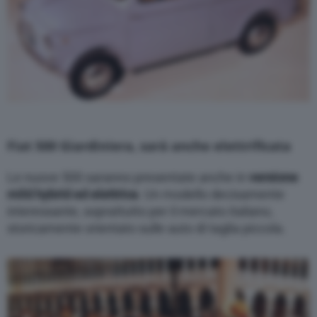
management platform (CMP). You can still
modify or withdraw your choice at any time
through the “Privacy Settings” section.
Fiat 500 Giardiniera, sarà anche elettrificata
Le nuove 500 saranno presentate anche in
versione
mild hybrid ed elettrica
. Un modello decisamente
interessante, soprattutto per il mercato italiano,
storicamente orientato sulle auto di taglia piccola.