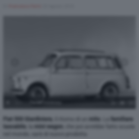
Di
Francesco Forni
20 Agosto 2018
Varie
1
/
7
Fiat 500 Giardiniera
Fiat 500 Giardiniera
, il ritorno di un
mito
. La
familiare
tascabile
, la
mini wagon
, che poi avrebbe fatto scuola
nel mondo, sarà di nuovo prodotta.