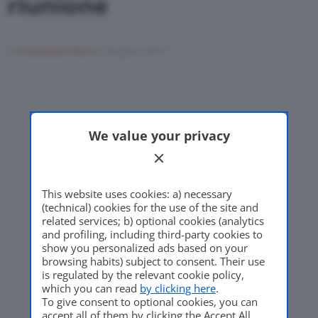
riunione
Di
Francesco Forni
4 Giugno 2019
Motor Valley Fest
Varie
We value your privacy
This website uses cookies: a) necessary
(technical) cookies for the use of the site and
related services; b) optional cookies (analytics
and profiling, including third-party cookies to
show you personalized ads based on your
browsing habits) subject to consent. Their use
is regulated by the relevant cookie policy,
which you can read
by clicking here
.
To give consent to optional cookies, you can
accept all of them by clicking the Accept All