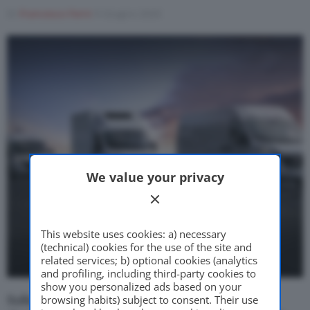
Di
Francesco Forni
9 Giugno 2020
Motor Valley Fest
Varie
We value your privacy
This website uses cookies: a) necessary
(technical) cookies for the use of the site and
related services; b) optional cookies (analytics
and profiling, including third-party cookies to
show you personalized ads based on your
browsing habits) subject to consent. Their use
Sulla fusione tra
FCA
e
PSA
«
la scadenza per la