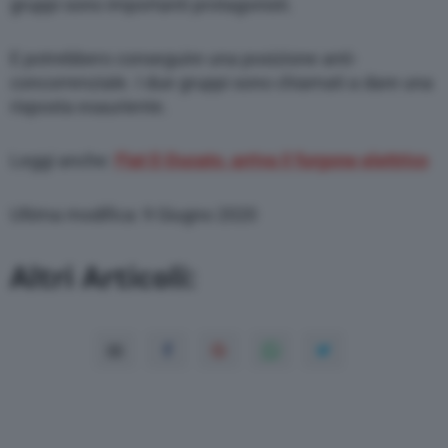
gruppi sono importanti protagonisti.
E potrebbero conseguire una posizione anti-
concorrenziale. I due gruppi sono chiamati a dare una
risposta esauriente.
Leggi anche:
Fiat E-Ducato, arriva il furgone elettrico
Ultima modifica: 9 Giugno 2020
Altri Articoli: