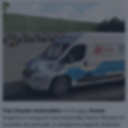
Varie
Fiat Chrysler Automobile
s e il Gruppo
Arcese
(logistica e trasporto internazionale) hanno firmato un
accordo che prevede, in anteprima rispetto al lancio