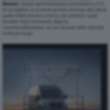
Basiano
. Questa sperimentazione permetterà a FCA
di raccogliere, in un breve periodo di tempo dati utili di
guida relativi al nuovo mezzo, per ottenere i quali
sarebbe stato necessario, dopo la
commercializzazione, un uso da parte della clientela
molto più lungo.