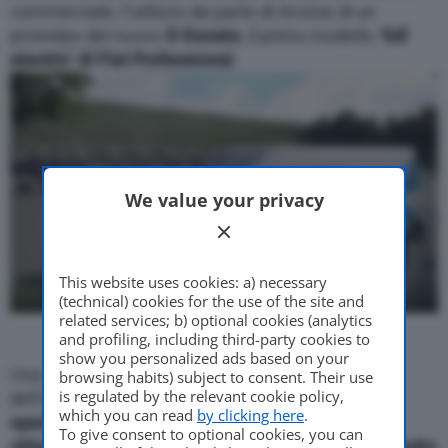
commerciale, l’utilizzo da parte di Arcese di un
prototipo del nuovo
E-Ducato
, il primo modello ‘
full
electric’ di Fiat Professional
.
We value your privacy
This website uses cookies: a) necessary
(technical) cookies for the use of the site and
related services; b) optional cookies (analytics
and profiling, including third-party cookies to
show you personalized ads based on your
Una sinergia all’insegna della sostenibilità e
browsing habits) subject to consent. Their use
is regulated by the relevant cookie policy,
dell’innovazione. Il nuovo E-Ducato
per Arcese
which you can read
by clicking here
.
opererà nei servizi di distribuzione in ambito
To give consent to optional cookies, you can
cittadino e “near urban” veloci, affidabili e soprattutto