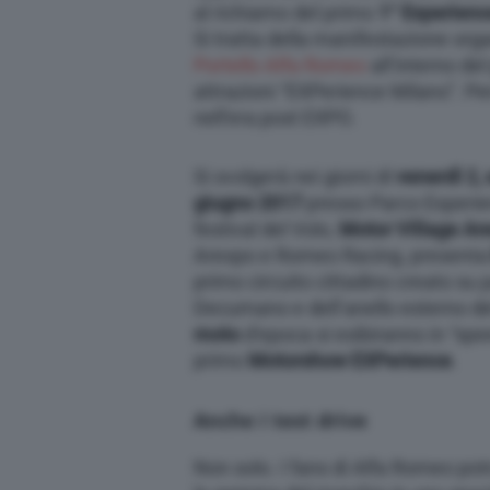
al richiamo del primo
1° Experien
Si tratta della manifestazione or
Portello Alfa Romeo
all’interno del
attrazioni “EXPerience Milano”. Pens
nell’era post EXPO.
Si svolgerà nei giorni di
venerdì 2,
giugno 2017
presso Parco Experie
festival del Volo,
Motor Village Ar
Arexpo e Romeo Racing, present
primo circuito cittadino creato su p
Decumano e dell’anello esterno de
moto
d’epoca si esibiranno in “spe
primo
Motorshow EXPerience
.
Anche i test drive
Non solo. I fans di Alfa Romeo pot