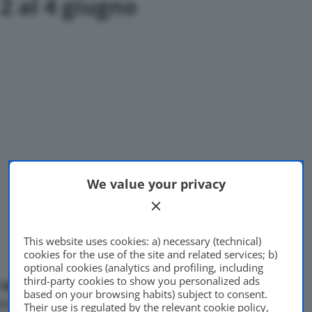
 2 al 4 giugno
We value your privacy
This website uses cookies: a) necessary (technical)
cookies for the use of the site and related services; b)
optional cookies (analytics and profiling, including
third-party cookies to show you personalized ads
Village Arese.
Gli
based on your browsing habits) subject to consent.
one non potranno sottrarsi
Their use is regulated by the relevant cookie policy,