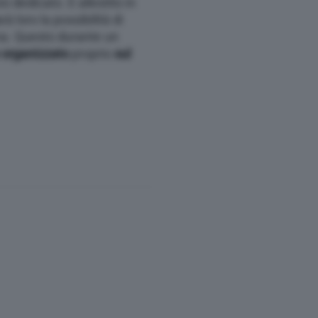
 dedicato. E allestito in
 loro la possibilità di
ma. Questo durante un
e organizzato
proprio
sul