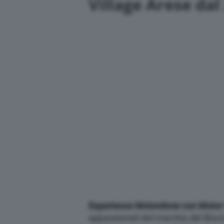
Village Arese dal
1
/
3
Motor-Village-Arese_pista
Experience Motorshow con Motor 
appassionati del marchio del Bisci