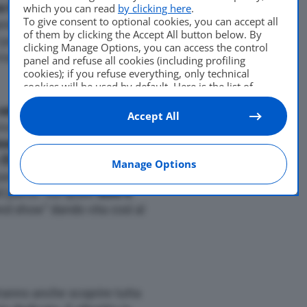
Di
Francesco Forni
ce Motorshow Arexpo Rho
.
which you can read
by clicking here
.
26 Maggio 2017
To give consent to optional cookies, you can accept all
ganizzata da
Scuderia del
of them by clicking the Accept All button below. By
 palinsesto di eventi e
clicking Manage Options, you can access the control
ato per far rivivere il sito
panel and refuse all cookies (including profiling
cookies); if you refuse everything, only technical
cookies will be used by default. Here is the list of
providers
. Cookie consent will be stored and applied
 sabato 3 e domenica 4
also to the other websites of Editoriale Nazionale and
Accept All
their subdomains. By expressing your choice on this
nce. I
n contemporanea al
site, you will therefore not be asked again on other
ese
, in collaborazione con
Editoriale Nazionale websites that use the same
a
EXPORING.
Si tratta del
Manage Options
consent management platform (CMP). You can still
arte del tracciato del
modify or withdraw your choice at any time through
the “Privacy Settings” section.
l parco. Sul quale
auto e
ed show” dando vita così al
ranno anche scoprire tutta