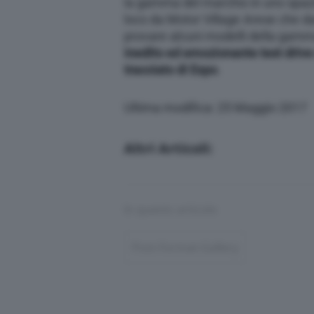
la gamma del marchio in uno spazio
loco da Motor Village Arese che darà
provare alcuni modelli della gam
inedito ed emozionante test driv
tracciato di Expo
.
Ultima modifica: 25 Maggio 2017
Altri Articoli:
In questo articolo
Post-Format-Gallery