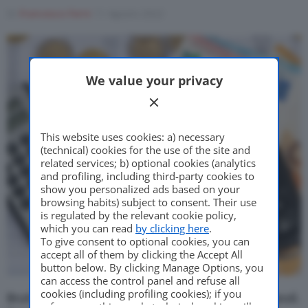
Come Fare
Di
Francesco Forni
11 Agosto 2022
Motor Valley Fest
We value your privacy
Varie
This website uses cookies: a) necessary
(technical) cookies for the use of the site and
related services; b) optional cookies (analytics
and profiling, including third-party cookies to
show you personalized ads based on your
browsing habits) subject to consent. Their use
is regulated by the relevant cookie policy,
which you can read
by clicking here
.
To give consent to optional cookies, you can
accept all of them by clicking the Accept All
button below. By clicking Manage Options, you
can access the control panel and refuse all
cookies (including profiling cookies); if you
Brutte notizie per gli automobilisti emiliano-romagnoli.
refuse everything, only technical cookies will