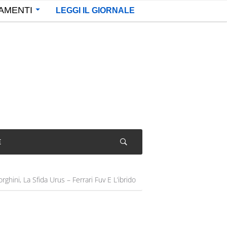
AMENTI
LEGGI IL GIORNALE
E
hini, La Sfida Urus – Ferrari Fuv E L’ibrido