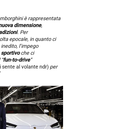
Lamborghini è rappresentata
nuova dimensione
,
adizioni
. Per
lta epocale, in quanto ci
 inedito, l’impego
 sportivo
che ci
 “
fun-to-drive
”
i sente al volante ndr)
per
”