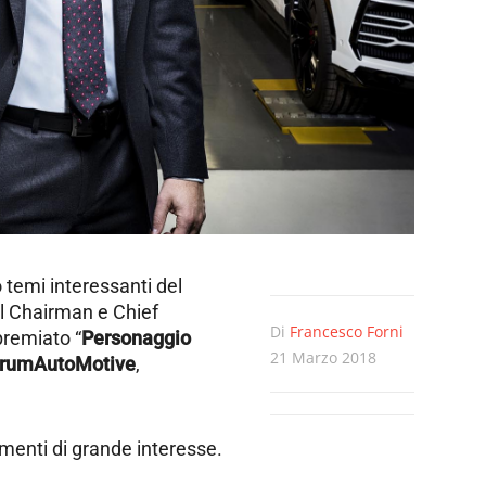
 temi interessanti del
 Il Chairman e Chief
Di
Francesco Forni
premiato “
Personaggio
21 Marzo 2018
rumAutoMotive
,
menti di grande interesse.