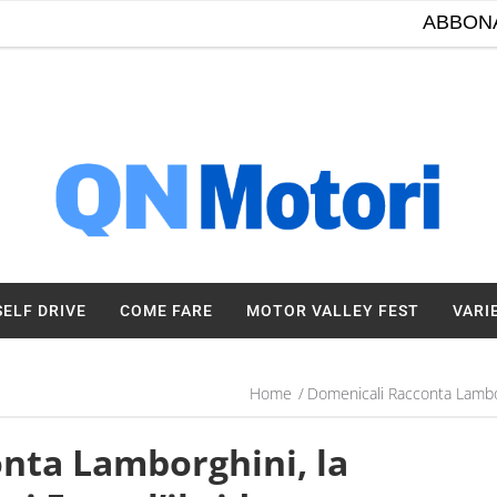
ABBON
SELF DRIVE
COME FARE
MOTOR VALLEY FEST
VARI
Home
Domenicali Racconta Lamborg
nta Lamborghini, la