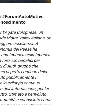
di #ForumAutoMotive,
conoscimento
ant’Agata Bolognese, un
nde Motor Valley italiana, un
ggiore eccellenza. A
conomia del Paese ha
 una fabbrica nella fabbrica.
lavoro con benefici per
tici di Audi, gruppo che
el rispetto continuo della
vuto pubblicamente i
 e lo sviluppo continuo
 e dell’automazione, per lui
utto. Stimato e benvoluto
ua umanità è conosciuto come