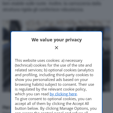
ben stabile sulle ruote. Inoltre, la carrozzeria dalla
struttura rigida gli conferisce robustezza.
We value your privacy
This website uses cookies: a) necessary
(technical) cookies for the use of the site and
related services; b) optional cookies (analytics
and profiling, including third-party cookies to
show you personalized ads based on your
browsing habits) subject to consent. Their use
is regulated by the relevant cookie policy,
which you can read
by clicking here
.
To give consent to optional cookies, you can
accept all of them by clicking the Accept All
Per quanto riguarda la vita a bord
o, l’ergonomia,
button below. By clicking Manage Options, you