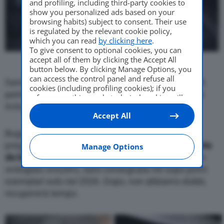
and profiling, including third-party cookies to
show you personalized ads based on your
browsing habits) subject to consent. Their use
is regulated by the relevant cookie policy,
which you can read
by clicking here
.
To give consent to optional cookies, you can
accept all of them by clicking the Accept All
button below. By clicking Manage Options, you
can access the control panel and refuse all
Sarà prodotta solo in 250 esemplari, a un prezzo di
cookies (including profiling cookies); if you
partenza, in Italia, di circa
4,7 milioni di euro
, tasse
refuse everything, only technical cookies will
incluse.
be used by default. Here is the list of
providers
.
Accept All
Cookie consent will be stored and applied also
to the other websites of Editoriale Nazionale
Bugatti Tourbillon, che presenta interni rivestiti in
and their subdomains. By expressing your
choice on this site, you will therefore not be
pregiatissima pelle e una
strumentazione composta
Manage Options
asked again on other Editoriale Nazionale
da ben 600 elementi
, non a caso sviluppata con un
websites that use the same consent
orologiaio svizzero, sarà consegnata nei supo primi
management platform (CMP). You can still
esemplari solo nel 2026. Dopo, non abbiamo dubbi,
modify or withdraw your choice at any time
through the “Privacy Settings” section.
recupererà tempo.