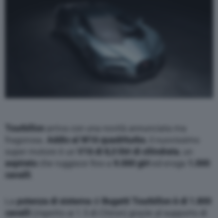
Tourbillon
arriva con una novità annunciata ma
fragorosa.
Addio al W16 quadriturbo
, il nuovissimo
super motore è un
V16 di 8,3 litri di cilindrata
, un
aspirato
che ruggisce fino a
9.000 giri
ed eroga
1.000
cavalli
.
La
potenza di sistema
di
Bugatti Tourbillon è di 1.800
cavalli
(rispetto ai 1.5 di Chiron) grazie al supporto di