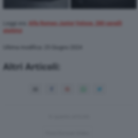
Leggi ora:
Alfa Romeo Junior Veloce, 280 cavalli
elettrici
Ultima modifica: 25 Giugno 2024
Altri Articoli:
In questo articolo
Post-Format-Video