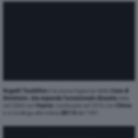
Bugatti Tourbillon
è la nuova hypercar della
Casa di
Molsheim
,
che espande l’eccezionale dinastia
nata
nel 2004 con
Veyron
, continuata nel 2016 con
Chiron
e si ricollega alla mitica
EB110
del 1991.