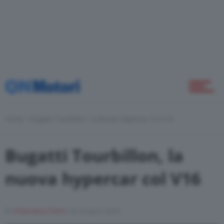
Come Fare
Motor Valley Fest
Varie
Home
Bugatti Tourbillon, La Nuova Hypercar Col V16
Bugatti Tourbillon, la
nuova hypercar col V16
Di
Francesco Forni
25 Giugno 2024