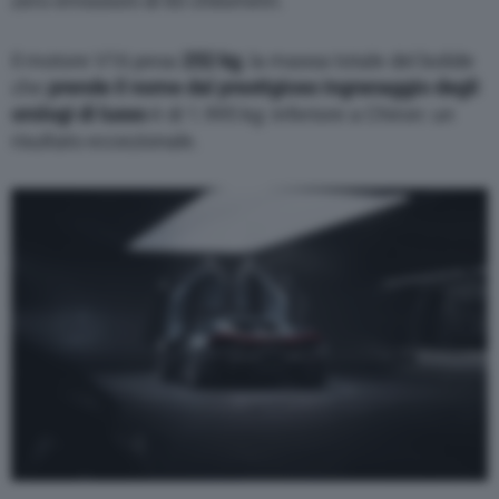
zero emissioni di 60 chilometri.
Il motore V16 pesa
252 kg
, la massa totale del bolide
che
prende il nome dal prestigioso ingranaggio degli
orologi di lusso
è di 1.995 kg: inferiore a Chiron: un
risultato eccezionale.