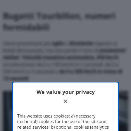
Bugatti Tourbillon, numeri
formidabili
Viene presentata più
agile
e
divertente
rispetto ai
bolidi del passato, ma non perde il vizio di
prestazioni
stellari
.
Velocità massima aeronautica, 445 km/h
,
accelerazione da 0 a 100 km/h in 2 secondi, da 0 a
200 km/h in 5 secondi e
da 0 a 300 km/h in meno di
10 secondi
.
We value your privacy
This website uses cookies: a) necessary
(technical) cookies for the use of the site and
related services; b) optional cookies (analytics