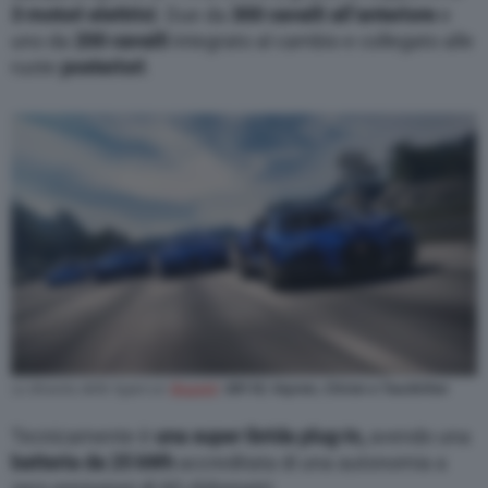
3 motori elettrici
. Due da
300 cavalli all’anteriore
e
uno da
200 cavalli
integrato al cambio e collegato alle
ruote
posteriori
.
La dinastia delle hypercar
Bugatti
:
EB110, Veyron, Chiron e Tourbillon
Tecnicamente è
una super ibrida plug-in,
avendo una
batteria da 25 kWh
accreditata di una autonomia a