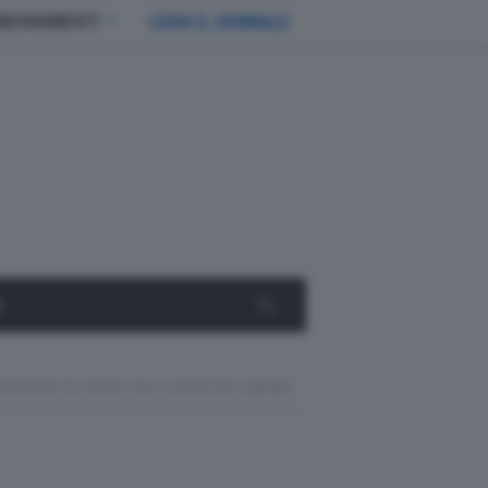
BBONAMENTI
LEGGI IL GIORNALE
E
mette Su Pirelli: Ha Il 2,43% Del Capitale