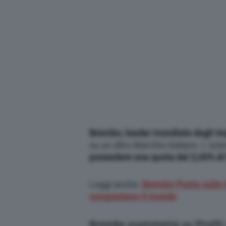
Brembo, leader mondiale degli imp
su un altro Marchio italiano. L’az
possedere una quota del 2,43% di P
Leggi anche:
Brembo Punta sulla Ci
conquistano il mondo
Brembo scommette su Pirelli: