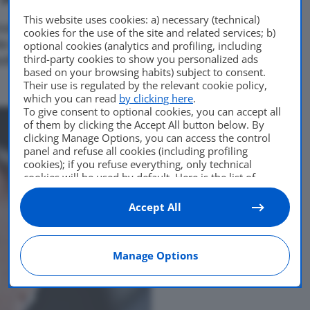
This website uses cookies: a) necessary (technical)
lativo e di lungo periodo,
cookies for the use of the site and related services; b)
 investire in Pirelli,
optional cookies (analytics and profiling, including
third-party cookies to show you personalized ads
ficativa nel settore di
based on your browsing habits) subject to consent.
Their use is regulated by the relevant cookie policy,
which you can read
by clicking here
.
To give consent to optional cookies, you can accept all
of them by clicking the Accept All button below. By
clicking Manage Options, you can access the control
panel and refuse all cookies (including profiling
cookies); if you refuse everything, only technical
cookies will be used by default. Here is the list of
providers
. Cookie consent will be stored and applied
also to the other websites of Editoriale Nazionale and
Accept All
their subdomains. By expressing your choice on this
site, you will therefore not be asked again on other
Editoriale Nazionale websites that use the same
Manage Options
consent management platform (CMP). You can still
modify or withdraw your choice at any time through
the “Privacy Settings” section.