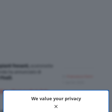
ianti frenanti,
scommette
ienda ha annunciato di
Di
Francesco Forni
irelli
.
1 Aprile 2020
na, i freni made in Italy
We value your privacy
 perchè