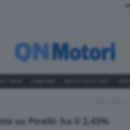
A
SELF DRIVE
COME FARE
MOTOR VALLEY FEST
VARI
Home
Brembo Scom
 su Pirelli: ha il 2,43%