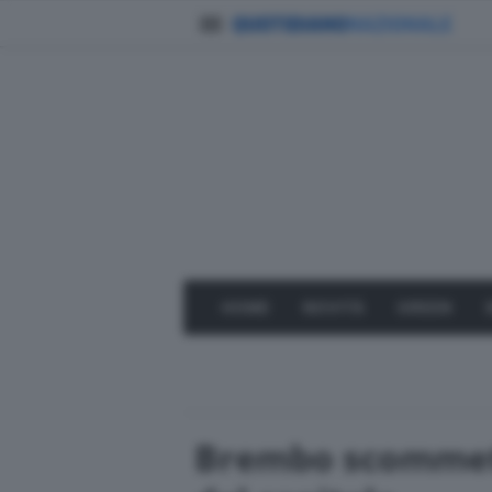
HOME
NOVITÀ
GREEN
Brembo scommette