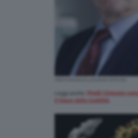
Alberto Bombassei, presidente di Brembo
Leggi anche:
Pirelli Cinturato com
il futuro della mobilità