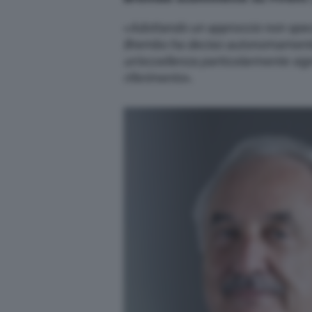
«
Adottando un approccio non specu
Brembo ha deciso autonomamente di
un’eccellenza particolarmente signi
riferimento
».