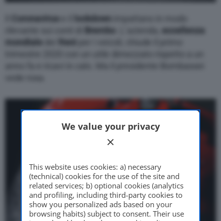
Il
Coronavirus
e il
lockdown
impattano in modo
rilevante sui conti di
Brembo
. L’azienda,
eccellenza
mondiale
dei
freni
per i veicoli, chiude il primo
trimestre 2020 con un utile dimezzato rispetto a un
anno fa e ricavi in calo. Ma il presidente Bombassei
vede rosa.
We value your privacy
This website uses cookies: a) necessary
(technical) cookies for the use of the site and
related services; b) optional cookies (analytics
and profiling, including third-party cookies to
show you personalized ads based on your
browsing habits) subject to consent. Their use