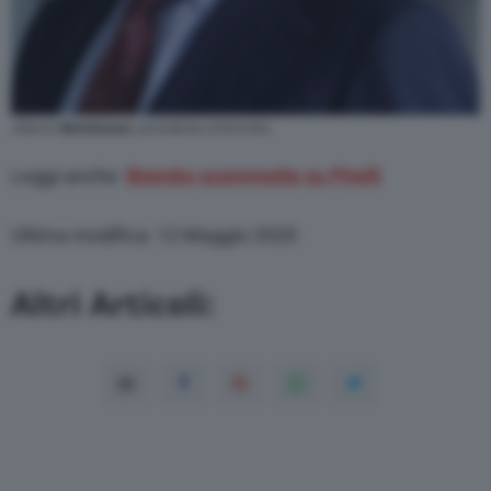
Alberto
Bombassei
, presidente di Brembo
Leggi anche:
Brembo scommette su Pirelli
Ultima modifica: 12 Maggio 2020
Altri Articoli: