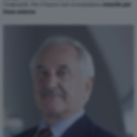
Tiraboschi. Per il futuro non si escludono
crescite per
linee esterne
.