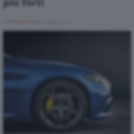
più forti
Varie
Di
Francesco Forni
12 Maggio 2020