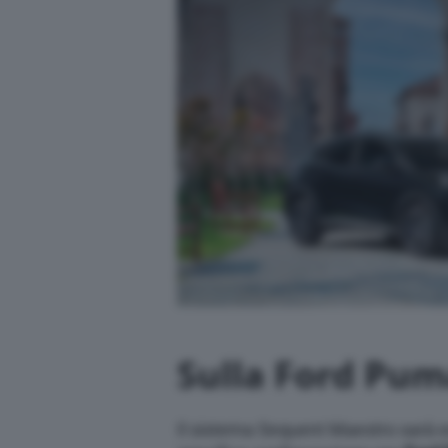
Sulla Ford Pu
Il sistema Sequent Maestro sarà es