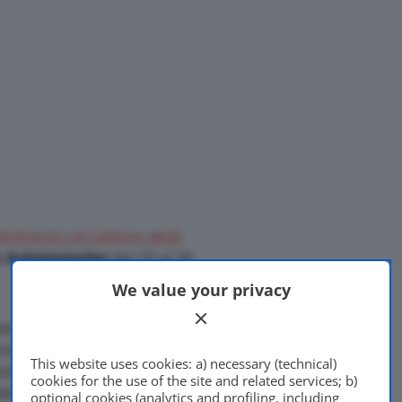
ferimento nel settore degli
d
Autopromotec
dal 25 al 28
Di
Francesco Forni
We value your privacy
20 Maggio 2022
porterà la sua più recente
nuovo sistema sviluppato per
This website uses cookies: a) necessary (technical)
ure di ultima generazione
cookies for the use of the site and related services; b)
 benzina. Idoneo ad
optional cookies (analytics and profiling, including