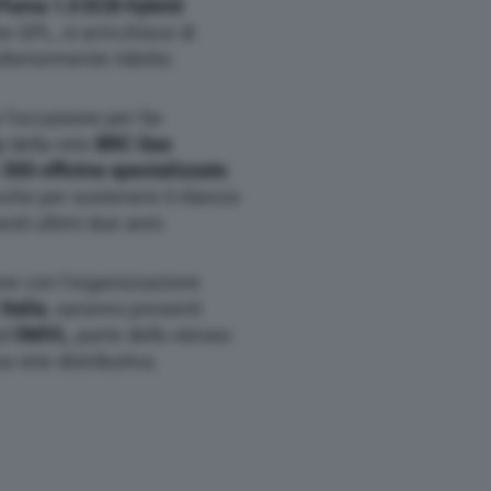
Puma 1.0 ECB Hybrid
e GPL, si arricchisce di
lteriormente ridotte.
l’occasione per far
 della rete
BRC Gas
a
500 officine specializzate
nche per sostenere il rilancio
esti ultimi due anni.
one con l’organizzazione
Italia
, saranno presenti
d
OMVL
, parte dello stesso
 rete distributiva.