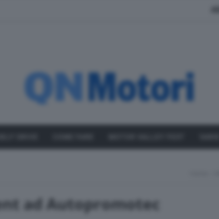
A
SELF DRIVE
COME FARE
MOTOR VALLEY FEST
VARI
Home
B
ent ad Autopromotec