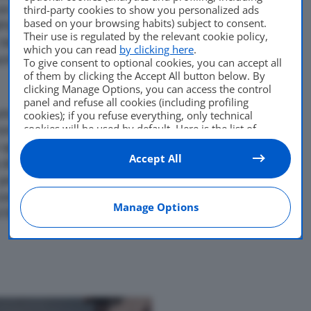
n motori di tutte le potenze
third-party cookies to show you personalized ads
based on your browsing habits) subject to consent.
I), rispondenti alla
Their use is regulated by the relevant cookie policy,
Maestro è in grado di
which you can read
by clicking here
.
azionale, con minori
To give consent to optional cookies, you can accept all
of them by clicking the Accept All button below. By
clicking Manage Options, you can access the control
panel and refuse all cookies (including profiling
duttore GPL eVP-500
cookies); if you refuse everything, only technical
cookies will be used by default. Here is the list of
ico (in alternativa al
providers
. Cookie consent will be stored and applied
pplicazioni), l’innovativa
also to the other websites of Editoriale Nazionale and
Accept All
di controllo e gestione
their subdomains. By expressing your choice on this
e performanti iniettori BRC
site, you will therefore not be asked again on other
Editoriale Nazionale websites that use the same
omponenti fra i quali il
Manage Options
consent management platform (CMP). You can still
iltro in fase gassosa Type
modify or withdraw your choice at any time through
the “Privacy Settings” section.