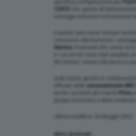
specifica configurazione per
Ford 
125CV
che, grazie all’alimentazion
vantaggi economici ed emissioni u
Il salone sarà come sempre anche 
conoscere ulteriormente i vantaggi
Service
, il network che conta circ
e i cui servizi sono stati ampliati a
del settore, messo alla prova in qu
Sullo stand, gestito in collaborazi
ufficiale delle
concessionarie BRC 
anche i prodotti dei marchi
Prins
e
gruppo societario e della medesima
Ultima modifica: 23 Maggio 2022
Altri Articoli: