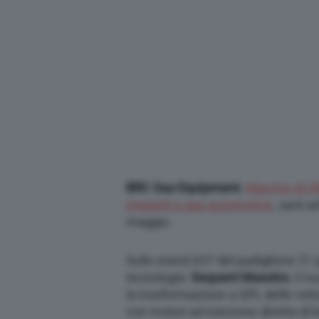
BRC Gas Equipment
,
Marchio di ri
impianti a gas automotive
, sarà a
maggio.
Sullo stand A37 del padiglione 21 
tecnologia:
Sequent Maestro
, il 
la trasformazione a GPL delle vett
con motori ad iniezione diretta di