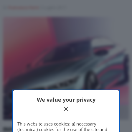
Di
Francesco Forni
3 Luglio 2017
Motor Valley Fest
Varie
We value your privacy
This website uses cookies: a) necessary
(technical) cookies for the use of the site and
BMW vs Tesla
, la
rivalità
dalla
borsa
passerà