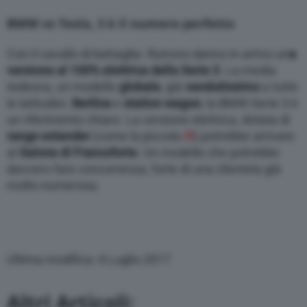
BMW vs Tesla, 3 è il numero perfetto
Con il cavallo di battaglia. Rumors danno in arrivo un
a
versione al 100% elettrica della Serie 3
. La media
tedesca, un modello
globale
, già
vendutissimo
a tutte
le latitudini.
Berlina
e
station
wagon
, la BMW Serie 3 è
un riferimento chiaro. La versione elettrica, dotata di
range extender
(come la piccola
i3
) potrebbe arrivare
al
Salone di Francoforte
. Un modello che potrebbe
davvero fare concorrenza, forte di una clientela già
molto numerosa.
Ultima modifica: 4 Luglio 2017
Altri Articoli: