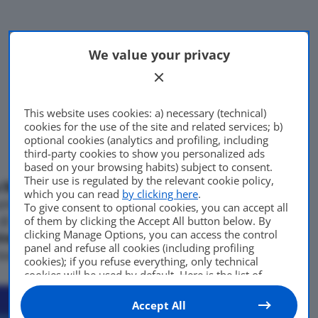
We value your privacy
This website uses cookies: a) necessary (technical)
cookies for the use of the site and related services; b)
optional cookies (analytics and profiling, including
third-party cookies to show you personalized ads
based on your browsing habits) subject to consent.
Their use is regulated by the relevant cookie policy,
 Bavarese
è attesa per il
which you can read
by clicking here
.
 numeri, ma fondamentale per
To give consent to optional cookies, you can accept all
Di
Francesco Forni
of them by clicking the Accept All button below. By
di
clicking Manage Options, you can access the control
17 Maggio 2018
raglia elettrica
, punta di
panel and refuse all cookies (including profiling
ssioni.
cookies); if you refuse everything, only technical
cookies will be used by default. Here is the list of
providers
. Cookie consent will be stored and applied
also to the other websites of Editoriale Nazionale and
Accept All
their subdomains. By expressing your choice on this