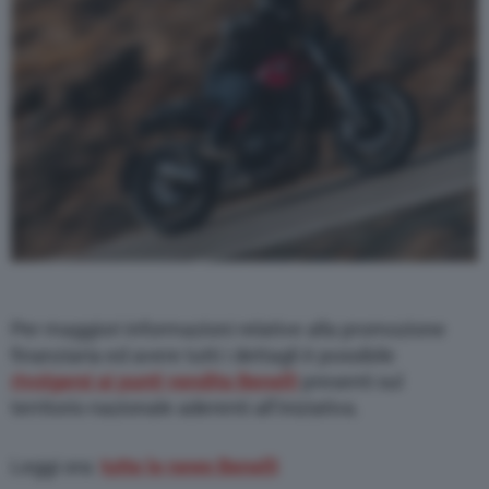
Per maggiori informazioni relative alla promozione
finanziaria ed avere tutti i dettagli è possibile
rivolgersi ai punti vendita Benelli
presenti sul
territorio nazionale aderenti all’iniziativa.
Leggi ora:
tutte le news Benelli