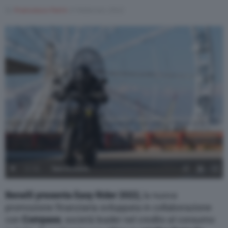
Di
Francesco Forni
4 Febbraio 2022
Varie
1
/
11
Sara Dossena
Benelli presenta Easy Rider 2022,
la nuova
promozione finanziaria sviluppata in collaborazione
con
Compass
, società leader nel credito al consumo