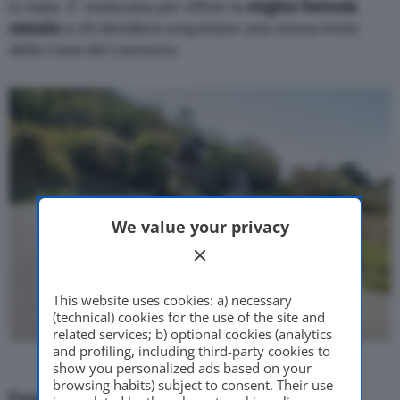
in Italia. E’ realizzata per offrire la
miglior formula
rateale
a chi desidera acquistare una nuova moto
della Casa del Leoncino.
We value your privacy
This website uses cookies: a) necessary
(technical) cookies for the use of the site and
related services; b) optional cookies (analytics
and profiling, including third-party cookies to
show you personalized ads based on your
browsing habits) subject to consent. Their use
Easy Rider 2022, come funziona