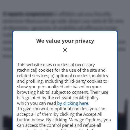
Il reparto sospensioni
è affidato ad una forcella
anteriore Marzocchi up-side down con steli di 50 mm
di diametro, garanzia di stabilità ed efficacia lungo
tutta l’escursione di 117 mm della sospensione
We value your privacy
anteriore. Dietro troviamo un forcellone oscillante con
mono centrale regolabile nel precarico molla, con una
escursione di 45mm.
This website uses cookies: a) necessary
(technical) cookies for the use of the site and
related services; b) optional cookies (analytics
and profiling, including third-party cookies to
show you personalized ads based on your
browsing habits) subject to consent. Their use
is regulated by the relevant cookie policy,
which you can read
by clicking here
.
To give consent to optional cookies, you can
accept all of them by clicking the Accept All
button below. By clicking Manage Options, you
can access the control panel and refuse all