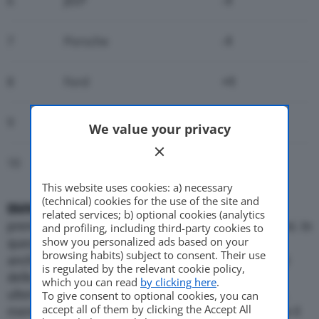
6
JEEP
-1
7
Porsche
-1
8
Ford
+1
9
Abarth
-1
We value your privacy
10
Toyota
=
This website uses cookies: a) necessary
(technical) cookies for the use of the site and
BMW
,
Mercedes
e
AUDI:
sono ancora una volta i
related services; b) optional cookies (analytics
premium brand tedeschi quelli preferiti dagli italiani. In
and profiling, including third-party cookies to
show you personalized ads based on your
questo caso, la second hand è la risposta ideale
browsing habits) subject to consent. Their use
anche perché rende accessibili i modelli più ambiti
is regulated by the relevant cookie policy,
delle tre case automobilistiche. Al quarto posto
which you can read
by clicking here
.
ulteriore conferma per
MINI
, altro brand premium,
To give consent to optional cookies, you can
accept all of them by clicking the Accept All
mentre
FIAT
avanza di ben 2 posizioni e raggiunge il