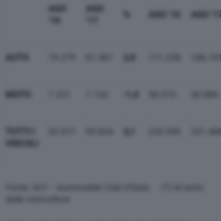
AGO
AGO
%
AGO ‘16
AGO ‘1
‘16
‘17
AUTO
79.279
81.581
2,9
171.258
186.70
MOTO
7.231
7.132
-1,4
38.970
40.889
TUTTI I
92.977
95.824
3,1
233.959
251.48
VEICOLI
Fonte: ACI – Automobile Club d’Italia (*) Al netto
delle minivolture