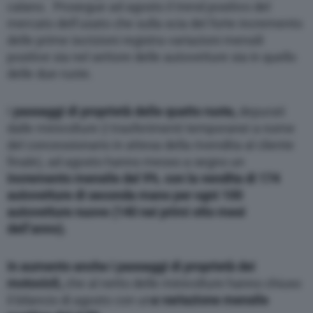
calano. Prosegue ad agosto il trend positivo del
mercato dell’usato che sulla scia del forte incremento
delle prime iscrizioni registra variazioni mensili
positive sia nel settore delle autovetture sia in quello
delle due ruote.
I
passaggi di proprietà delle quatto ruote,
depurati
dalle minivolture (i trasferimenti temporanei a nome
del concessionario in attesa della rivendita al cliente
finale), ad agosto hanno messo a segno un
incremento mensile del 9%
,
con la vendita di 174
autovetture di seconda mano per ogni 100
autovetture nuove (140 nei primi otto mesi
dell’anno).
In aumento anche i passaggi di proprietà dei
motocicli,
che al netto delle minivolture hanno chiuso
il bilancio di agosto con un
a variazione mensile