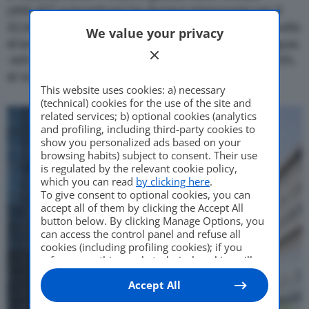
(499.427 autovetture) ha dunque interessato per il
32,60% auto nuove e per il 67,40% auto usate. A livello
We value your privacy
di brand, molti i cali a doppia cifra. Con -61% di Jaguar,
-44% di Land Rover, -40% di Jeep, -27% di Opel e -25%
di Volvo.
This website uses cookies: a) necessary
(technical) cookies for the use of the site and
related services; b) optional cookies (analytics
and profiling, including third-party cookies to
show you personalized ads based on your
browsing habits) subject to consent. Their use
is regulated by the relevant cookie policy,
which you can read
by clicking here
.
To give consent to optional cookies, you can
accept all of them by clicking the Accept All
button below. By clicking Manage Options, you
can access the control panel and refuse all
cookies (including profiling cookies); if you
refuse everything, only technical cookies will
be used by default. Here is the list of
providers
.
Accept All
Cookie consent will be stored and applied also
to the other websites of Editoriale Nazionale