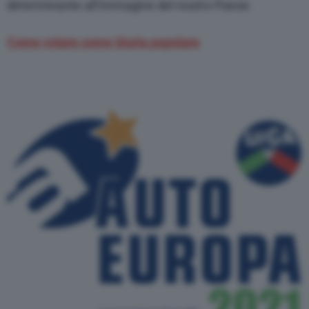
determinante all’immagine del nostro Paese.
Come votare come Giuria popolare