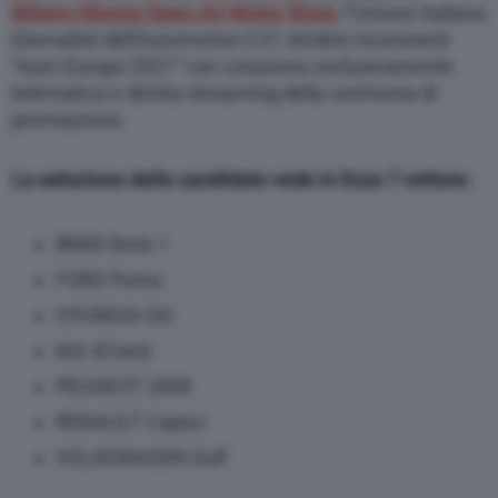
Milano-Monza Open-Air Motor Show
, l’Unione Italiana
Giornalisti dell’Automotive il 31 ottobre incoronerà
“Auto Europa 2021” con votazione esclusivamente
telematica e diretta streaming della cerimonia di
premiazione.
La selezione delle candidate vede in lizza 7 vetture:
BMW Serie 1
FORD Puma
HYUNDAI i20
KIA XCeed
PEUGEOT 2008
RENAULT Captur
VOLKSWAGEN Golf