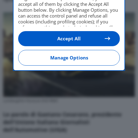
accept all of them by clicking the Accept All
button below. By clicking Manage Options, you
can access the control panel and refuse all
cookies (including profiling cookies); if you
refuse everything, only technical cookies will
be used by default. Here is the list of
providers
.
Accept All
Cookie consent will be stored and applied also
to the other websites of Editoriale Nazionale
and their subdomains. By expressing your
choice on this site, you will therefore not be
Manage Options
asked again on other Editoriale Nazionale
websites that use the same consent
management platform (CMP). You can still
modify or withdraw your choice at any time
through the “Privacy Settings” section.
Lamborghini Huracan EVO RWD
Le parole di Gaetano Cesarano, presidente
dell’Unione Italiana Giornalisti
dell’Automotive (UIGA)