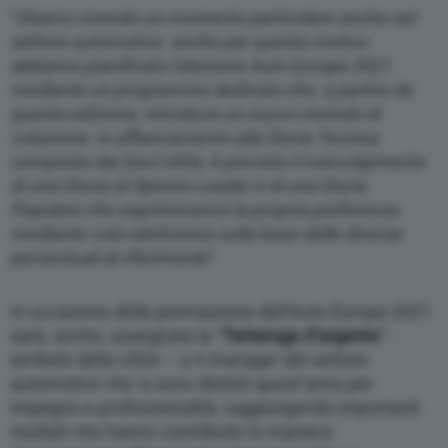
“
Stiamo vivendo un momento particolare anche nel
settore automotive anche per questo motivo
abbiamo pianificato l’elezione Auto Europa 2021
mediante un programma dedicato che, a partire da
questa edizione, introduce un nuovo metodo di
votazione: in affiancamento alla Giuria Tecnica
composta dai Soci UIGA, è previsto il coinvolgimento
di una Giuria di Opinion Leader e di una Giuria
Popolare che esprimeranno la propria preferenza
mediante voto elettronico sulla base delle diverse
percentuali di riferiment
o”.
In occasione della premiazione dell’Auto Europa 2021
sarà, anche, assegnata la “
Tartaruga d’argento
” -
simbolo della UIGA – a 3 manager del settore
automotive che si sono distinti quest’anno per
impegno e professionalità, raggiungendo importanti
risultati che hanno contribuito in maniera