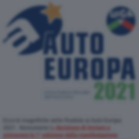
Ecco le magnifiche sette finaliste ai Auto Europa
2021. Nonostante l
a
decisione di rinviare a
primavera la 1° edizione della manifestazione