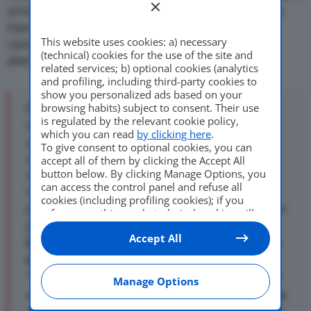
un’onta. Anzi. Ma per molti automobilisti, pare di sì.
Hanno torto marcio.
ASAPS
ha iniziato una
This website uses cookies: a) necessary
campagna, su un argomento che da anni merita
(technical) cookies for the use of the site and
attenzione.
related services; b) optional cookies (analytics
and profiling, including third-party cookies to
show you personalized ads based on your
browsing habits) subject to consent. Their use
E’ noto, Isoradio lo ripete fino allo sfinimento,
is regulated by the relevant cookie policy,
che in Italia l’utilizzo da parte degli
which you can read
by clicking here
.
automobilisti della prima corsia nelle
To give consent to optional cookies, you can
autostrade a 3 o 4 corsie è del tutto
accept all of them by clicking the Accept All
button below. By clicking Manage Options, you
occasionale. Spesso si vedono la seconda e
can access the control panel and refuse all
terza corsia percorse da intenso traffico e la
cookies (including profiling cookies); if you
prima quasi deserta e questo accade anche nei
refuse everything, only technical cookies will
giorni festivi con limitatissimo traffico pesante.
be used by default. Here is the list of
providers
.
Accept All
Cookie consent will be stored and applied also
Eppure l’articolo 143 comma 5 del Codice
to the other websites of Editoriale Nazionale
della Strada parla chiaro:
and their subdomains. By expressing your
“
Salvo diversa segnalazione, quando una
choice on this site, you will therefore not be
Manage Options
asked again on other Editoriale Nazionale
carreggiata è a due o più corsie per senso
websites that use the same consent