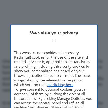
We value your privacy
This website uses cookies: a) necessary
(technical) cookies for the use of the site and
Una
anteprima
al
buio
, che però lascia intravedere la
related services; b) optional cookies (analytics
and profiling, including third-party cookies to
forma dei
fari
anteriori
e degli
interni
. Confermata la
show you personalized ads based on your
formula dei
tre moduli a led
, davvero molto belli,
browsing habits) subject to consent. Their use
anche se si vedono per un attimo. Una prima per Alfa
is regulated by the relevant cookie policy,
Romeo. Molto bella l’
armonia tra fari e scudetto
, che
which you can read
by clicking here
.
To give consent to optional cookies, you can
vanno a formare il celebre
trilobo
del Marchio.
accept all of them by clicking the Accept All
button below. By clicking Manage Options, you
can access the control panel and refuse all
Si intravede anche la
strumentazione
digitale
, anche
cookies (including profiling cookies); if you