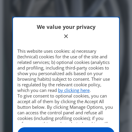
We value your privacy
This website uses cookies: a) necessary
(technical) cookies for the use of the site and
related services; b) optional cookies (analytics
and profiling, including third-party cookies to
show you personalized ads based on your
browsing habits) subject to consent. Their use
is regulated by the relevant cookie policy,
which you can read
by clicking here
.
To give consent to optional cookies, you can
accept all of them by clicking the Accept All
button below. By clicking Manage Options, you
can access the control panel and refuse all
cookies (including profiling cookies); if you
refuse everything, only technical cookies will
be used by default. Here is the list of
providers
.